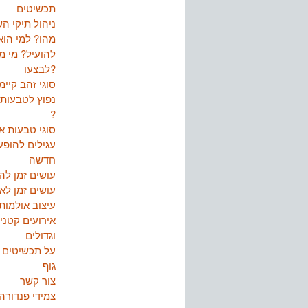
תכשיטים
ניהול תיקי ה
מהו? למי הוא
להועיל? מי מ
לבצעו?
סוגי זהב קיימ
נפוץ לטבעות נ
?
סוגי טבעות אי
עגילים להופע
חדשה
עושים זמן ל
עושים זמן ל
עיצוב אולמות
אירועים קטני
וגדולים
על תכשיטים ו
גוף
צור קשר
צמידי פנדורה