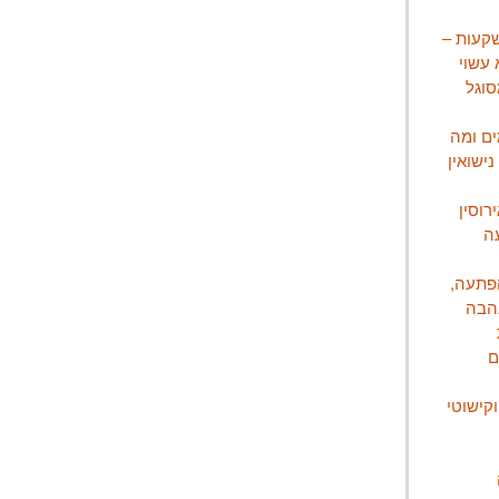
שקעות –
 עשוי
סוגל
ים ומה
ישואין
רוסין
ה
הפתעה,
אהבה
ם
קישוטי