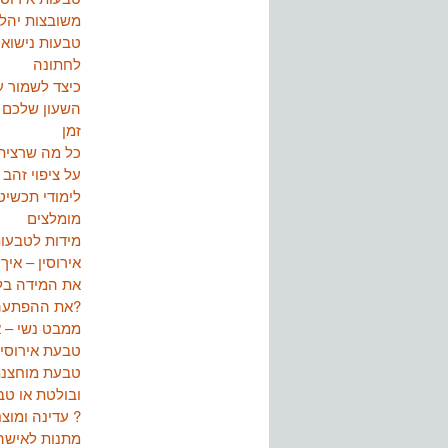
משובצות יהל
טבעות נישואי
לחתונה
כיצד לשמור ע
השעון שלכם 
זמן
כל מה שרצית
על ציפוי זהב
לימודי תכשיט
מומלצים
מידות לטבעו
אירוסין – איך 
את המידה בל
את ההפתעה?
ממבט נשי – א
טבעת אירוסין
טבעת מוחצנ
ובולטת או ט
עדינה ומוצנעת ?
מתנות לאישה