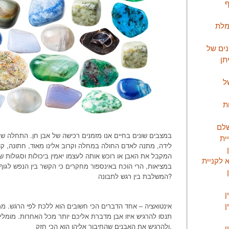
מלת
נים של
תן
ל
ת
שלם
במצבים שונים בחיים אנו מזמנים רכישה של אבן חן. התחלה של 
ית
לידה, מתנה לאדם החולה במחלה וקרוב אלינו מאוד, חתונה, קוש
המקבל את האבן או רוכש אותה לעצמו יאמין ביכולות וסגולו
 לקניית
במציאות, הרי הוכח באינספור מחקרים כי הקשר בין הנפש לגוף א
המשלבת בין רגש לתבונה?
ן
ן
אינטואציה – אחד הדברים הכי חשובים הוא ללכת לפי הרגש. 
תנסו להרגיש איזו אבן מדברת אליכם יותר מכל האחרות. מומל
ולהרגיש את האבנים שהחיבור אליהן הוא הכי חזק.
ן