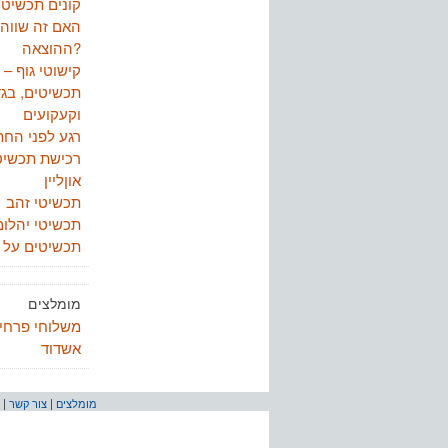
קונים תכשיטי
האם זה שווה
ההוצאה?
קישוטי גוף –
תכשיטים, בגד
וקעקועים
רגע לפני החת
רכישת תכשיט
אוןליין
תכשיטי זהב
תכשיטי יהלומ
תכשיטים על ב
מומלצים
משלוחי פרחי
אשדוד
מומלצים
|
צור קשר
|