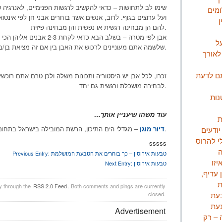
שימו לב לתחושות – כדאי להקשיב לרגשות הפנימיים, לאנרגיה ש
ומים
ועל ערוצים בגוף. לרוב, אנשים אשר בוחרים אבני חן לפי אינטו
ן
להם הן מבחינה רגשית או נפשית והן מבחינה פיזית.
אבן לפי מטרה – בשלב הבא כדאי 
ל
שלשמה אתם מעוניינים לרכוש את האבן בין אם זה מציאת בן/בת זוג, טיפול במיגרנות או לחץ יתר.
לאורך
ם לדעת
זכרו, לכל אבן יש היסטוריה ותכונות משלה ולכן טרם אתם רוכש
לבחירה מושכלת ורגשית גם יחד.
נות
עוד משהו שיעניין אותך…
ת
– מגדלי הים התיכון, הרשת המובילה בישראל בתחום הדיור המוגן.
דיור מוגן
יודעים
י להרוס
sssss
טבעות אירוסין – כך בוחרים את הטבעת המושלמת
Previous Entry:
יזו
טבעות אירוסין
Next Entry:
 עדיף,
ת
ry through the
RSS 2.0 Feed
. Both comments and pings are currently
בעת
closed.
Advertisement
 – רק