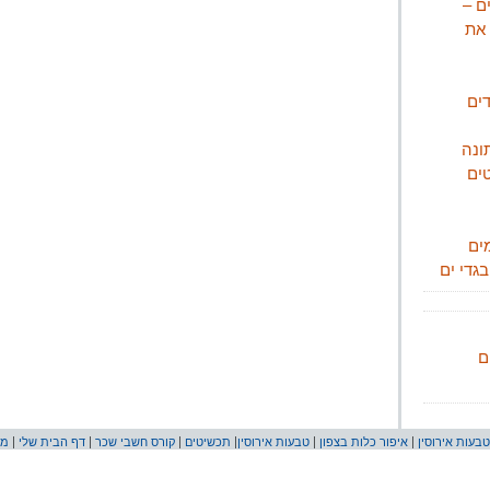
ם –
 את
ים
ונה
ים
ים
גדי ים
ם
טבעות אירוסין
|
איפור כלות בצפון
|
טבעות אירוסין
|
תכשיטים
|
קורס חשבי שכר
|
דף הבית שלי
|
מת