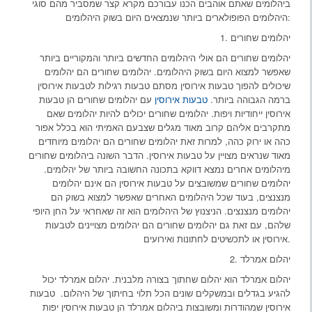
ביהלומים שאתם אוהבים הכנו עבורכם מקרא קצר שמסביר מהם סוגי
היהלומים הפופולארים ביותר שנמצאים היום בשוק היהלומים:
1. יהלומים שחורים
יהלומים שחורים הם אולי היהלומים החדשים ביותר והמקוריים ביותר
שאפשר למצוא היום בשוק היהלומים. יהלומים שחורים הם יהלומים
שיכולים להפוך טבעות אירוסין מסתם טבעות רגילות לטבעות אירוסין
ברמה הגבוהה ביותר.
טבעות אירוסין
עם יהלומים שחורים הן טבעות
אירוסין ייחודיות ויפות. יהלומים שחורים יכולים להיות יהלומים שאם
מתקרבים אליהם קרוב מאוד מגלים שצבעם האמיתי הוא בכלל אפור
כהה או ירוק כהה, למרות זאת יהלומים שחורים הם יהלומים מיוחדים
מאוד שנראים מצויין על טבעות אירוסין. הדבר השונה ביהלומים שחורים
מיהלומים אחרים נמצא דווקא בתכונה החשובה ביותר של יהלומים.
יהלומים שחורים שמשובצים על טבעות אירוסין הם אינם יהלומים
מנצנצים, בעוד שכל היהלומים האחרים שאפשר למצוא בשוק הם
יהלומים מנצנצים. הניצנוץ של היהלומים הוא זה שאחראי על החן היופי
שלהם, עם זאת גם יהלומים שחורים הם יהלומים מצויינים לטבעות
אירוסין או לתכשיטים לחתונות ואירועים.
2. יהלום אמרלד
יהלום אמרלד הוא יהלום שחתוך בצורה מלבנית. יהלום אמרלד יכול
להגיע בגדלים ובמשקלים שונים הכל תלוי בחיתוך של היהלום. טבעות
אירוסין שמהודרות ומשובצות ביהלום אמרלד הן טבעות אירוסין יפות