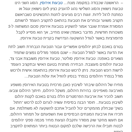
– הראשונה שכבודה במקומה מונח…
טבעות אירוסין
, הסוג השני הינו
טבעות נישואין והסוג השלישי נהוג להעניק כציון ליום נישואין עגול או
כמתנת לרגל לידות. זוגות רבים מגיעים לחנות התכשיטים כשבראשם
תקציב משוער ובוחרים את הטבעת בהתאם לתקציב העומד לרשותם.
המסורת אומרת שגבר אמור להשקיע בטבעת אירוסין סכום המשתווה ל-3
משכורות חודשיות, מדובר באומדן שאינו מחייב, אך הוא מסייע לקבל
פרופורציות באשר לגודל ההשקעה הנדרשת בקניית טבעת אירוסין.
בטרם בואכם לבחון יהלומים אפשריים עבור הטבעת הנבחרת חשוב לתת
את הדעת באשר למודל הטבעת – ישנם מספר מודלים נפוצים שתמיד
נשארים באופנה: טבעת אירוסין סוליטר, טבעת אירוסין משובצת אבני צד,
טבעת יהלומים מעוצבת. הבחירה מותנית בטעם האישי ובתקציב העומד
לרשות רוכש הטבעת. ניתן לרכוש טבעת אירוסין בהתאמה אישית ולרכוש
מודל בנפרד ויהלומים בנפרד בנסיון להוזיל את עלות הטבעת…
מחירו של היהלום שיבחר לשיבוץ כאבן מרכזית בטבעת האירוסין מושפע
מארבעה מאפיינים: בהירות היהלום, משקל היהלום, חיתוך היהלום וצבעו.
חשוב להכיר את ארבעת הפרמטרים הללו בטרם בואכם לקנות יהלום
לשיבוץ בטבעת.. חוסר הבנה בסיסית עשויה לגרום לכם לרכוש “חתול
בשק” שבחלק מהמקרים יכול להוביל אתכם להשקעה לא משתלמת. אם
תכירו את ארבעת המונחים הבסיסיים ואת השפעתם על תמחור היהלום,
אם תעשו מחקר שוק מסודר ותקבלו הצעות מחיר מכמה ספקי יהלומים
לבטח תובילו את הרכישה שלכם למקום הבטוח ביותר המתאים לתקציב
האישי.