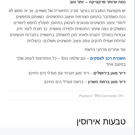
כמה שיותר פרקטיקה – יותר טוב
יש מקצועות הסובבים בעיקר סביב התיאוריה של נושאים, אך זה ממש לא
ככה כשמדובר בתחום הצורפות ועיצוב התכשיטים. כשאתם מחפשים
לימודי עיצוב תכשיטים ומכוונים לעיסוק בתחום, מומלץ לחפש לימודים
המשלבים כמה שיותר התנסויות ולמידה מעשית. כך תוכלו ליצור תיק
עבודות במהלך הקורס ולאחר מכן להשתלב בתעשייה בחברות תכשיטים
גדולות ואפילו להקים עסק עיצוב תכשיטים משלכם. בהצלחה!
עוד אתרים מרחבי הרשת:
השכרת רכב לעסקים
– עם שלמה Sixt – כל הפתרונות לעסק שלך
במקום אחד
דיור מוגן בירושלים
– דיור מוגן יוקרתי עם מגדלי הים התיכון
דיור מוגן ברמת השרון
– ברשת מגדלי הים התיכון
on
»
Comments Off
כללי
Posted in
לימודי
עיצוב
תכשיטים
טבעות אירוסין