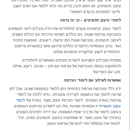
עיצוב תכשיטים, וזה הזמן להבין בדיוק מה כדאי ללמוד אם רוצים לעצב
ולייצר תכשיטים בהקדם האפשרי.
לימודי עיצוב תכשיטים – כך זה נראה
לימודי עיצוב תכשיטים מקנים לתלמידים את הידע והכלים לייצר תכשיטים
בטכניקות צורפות שונות. הם כוללים חשיפה והיכרות עם הכלים השונים
לעיצוב תכשיטים, טכניקות שונות כמו יציקות, ריקועים, סגסוגות מתכת
ועוד. ברוב המוסדות הלימודים כוללים פרויקט אישי במסגרתו נדרשים
התלמידים לעצב קולקציית תכשיטים שלמה.
מוסדות מובילים המציעים לימודים מקיפים מאפשרים לתלמידים
להתמקצע בנוסף בטכניקות של צורפות עם זהב – שיבוץ, ריקוע, שילוב
זהב עם כסף ועוד.
אפשרות לשילוב עם לימודי הנדסה
ידע כללי וטכניקות צורפות בסיסיות ניתן ללמוד במקומות שונים, אבל למי
שירצה להפוך את התשוקה לקריירה מבטיחה, כדאי ללכת על לימודי
צורפות באפיק האקדמי. לימודי הנדסת עיצוב מוצר, נגזרת של
לימודי
עיצוב תעשייתי
זו אפשרות מצוינת. אלו הם לימודים מרתקים העוסקים
בעיצוב ולימוד של מרכיבי שפת האומנות, עם ירידה לפרטים הקטנים
בתהליך של עיצוב מוצר. מי שמתעניין בעיצוב תכשיטים בפרט, יוכל
לקחת את המסלול הזה לכיוון של צורפות ועיצוב.