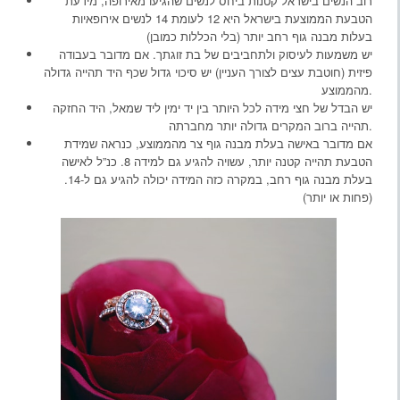
רוב הנשים בישראל קטנות ביחס לנשים שהגיעו מאירופה, מידעת
הטבעת הממוצעת בישראל היא 12 לעומת 14 לנשים אירופאיות
בעלות מבנה גוף רחב יותר (בלי הכללות כמובן)
יש משמעות לעיסוק ולתחביבים של בת זוגתך. אם מדובר בעבודה
פיזית (חוטבת עצים לצורך העניין) יש סיכוי גדול שכף היד תהייה גדולה
מהממוצע.
יש הבדל של חצי מידה לכל היותר בין יד ימין ליד שמאל, היד החזקה
תהייה ברוב המקרים גדולה יותר מחברתה.
אם מדובר באישה בעלת מבנה גוף צר מהממוצע, כנראה שמידת
הטבעת תהייה קטנה יותר, עשויה להגיע גם למידה 8. כנ”ל לאישה
בעלת מבנה גוף רחב, במקרה כזה המידה יכולה להגיע גם ל-14.
(פחות או יותר)