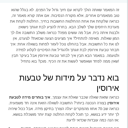
זה המאמר שאתה הולך לקרוא עם חיוך גדול על הפנים. לא בגלל שהוא
טוב ממאמרים אחרים, אלא מקורח הנסיבות. אם אתה קורא מאמר זה,
כנראה שלקחת את אחת ההחלטות החשובות בחייך, החלטת לקחת את
מערכת היחסים שלך לשלב הבא. בחרת להציע לבת זוגתך נישואין
ולבנות איתה בית. אבל מה עושים מפה? כנראה משלב התשובה אלו לך
המון שאלות. מאיפה להתחיל? איך מציעים הצעה שכזאת? לצערנו, אין
לנו את כל התשובות. אבל בהחלט נוכל לעזור לפחות בשאלה אחת: איך
תבחר טבעת אירוסין לבת זוגתך ולהגדיל את הסיכויים לקלוע למידה
ולטעמה. במאמר הבא תבין איך לבחור טבעת אירוסין אבל בעיקר תבין
שאין ממה לפחד ושאפשר לעשות את זה הכיף. מוכן? בוא נתחיל!
בוא נדבר על מידות של טבעות
אירוסין
כנראה שזאת שאלה שכבר שאלת את עצמך,
איך בוחרים מידה לטבעת
אירוסין
בצורה הנכונה ביותר? התשובה לשאלה הזאת אינה חד משמעית.
כנראה שב-70 אחוז מהמקרים יעלה הצורך בתיקון מידה. אבל ככול שיהיה
לך יותר ידע בנושא, כך תוכל לקחת החלטה קצת יותר מושכלת בנושא.
אז הנה כמה עובדות שכדאי לדעת: