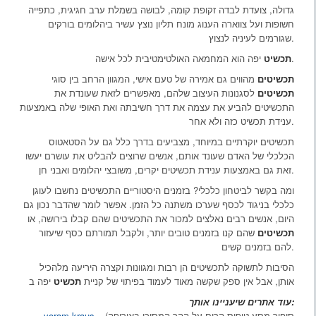
גדולה, צועדת לבדה זקופת קומה, לבושה בשמלת ערב חגיגית, כתפייה
חשופות ועל צווארה הענוג מונח תליון נוצץ עשיר ביהלומים בורקים
שגורמים לעיניה לנצוץ.
יפה הוא המחמאה האולטימטיבית לכל אישה.
תכשיט
תכשיטים
מהווים גם אמירה של טעם אישי, המגוון הרחב בין סוגי
תכשיטים
לסגנונות העיצוב שלהם, מאפשרים לזאת שעונדת את
התכשיטים להביע את עצמה את דרך חשיבתה ואת האופי שלה באמצעות
ענידת תכשיט כזה ולא אחר.
תכשיטים יוקרתיים במיוחד, מצביעים בדרך כלל גם על הסטאטוס
הכלכלי של האדם שעונד אותם, אנשים שרוצים להבליט את עושרם יעשו
זאת גם באמצעות ענידת תכשיטים יקרים, משובצי יהלומים ואבני חן.
ומה בקשר לביטחון כלכלי? בזמנים היסטוריים התכשיטים נחשבו לעוגן
כלכלי בניגוד לכסף שערכו משתנה כל הזמן. אפשר לומר שהדבר נכון גם
היום, אנשים רבים נאלצים למכור את התכשיטים שהם קבלו בירושה, או
תכשיטים
שהם קנו בזמנים טובים יותר, ולקבל תמורתם כסף שיעזור
להם בזמנים קשים.
הסיבות לתשוקה לתכשיטים הן רבות ומגוונות וקצרה היריעה מלהכיל
אותן, אבל אין ספק שקשה מאוד לעמוד בפיתוי של קניית
תכשיט
יפה ב
עוד אתרים שיעניינו אותך:
– (סיפור מסע טיפוס הרים על ההר המסוכן באירופה
yoram kraus