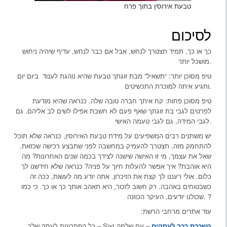
טבעת אירוסין בתוך פרח
לסיכום
כך או כך, תמיד תצטרך לנחש, אבל אם כבר לנחש, עדיף שיהיה ניחוש
מושכל יותר.
טיפ מסוכן יותר: “תשאיל” מבת זוגתך טבעת שהיא נוהגת לענוד ביום יום
ותגיע איתה למוכרת התכשיטים.
טיפ מסוכן פחות: קח איתך חברה טובה שלה, כנראה שהיא מודעת
לפרטים לגבי בת זוגתך שאף פעם לא חשבת אפילו לשים לב אליהם. גם
לגבי המידה, גם לגבי טעמה האישי.
יש משתנים רבים המשפיעים על מידת טבעת האירוסין, כנראה שלא תוכל
להתחמק מזה, תצטרך להעמיק במחשבה לפני שתבצע רכישה שכזאת.
שאל את עצמך, מי זו האישה שישנה לצידך בכמה שנים האחרונות? מה
היא אוהבת? איך אפשר להעלות חיוך על פניה? כנראה שלא חידשנו לך
כלום. אולי רעננו לך קצת את הזיכרון. אתה יודע מה לעשות, ככה זה
כשבטוחים באהבה. רק חשוב לזכור, היא תאהב אותך כך או כך. כי כמו
שכולנו יודעים, העיקר הכוונה. ?
עוד אתרים מרחבי הרשת:
השכרת רכב לעסקים
– עם שלמה Sixt – כל הפתרונות לעסק שלך