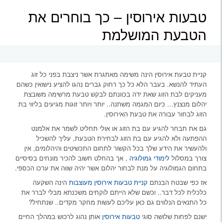
אבן
טבעות אירוסין – כך בוחרים את
החן
הנכונה
הטבעת המושלמת
בשבילך?
קניית טבעת אירוסין הינה משימה מאתגרת אשר ניצבת בפני כל זוג
העתיד להנשא. בעבר הלא כל כך רחוק גברים נהגו להציע נישואין כשהם
מעניקים לבת הזוג שאת ידה בכוונתם לבקש טבעת מרשימה משובצת
יהלום מנצנץ… כיום המגמה משתנה.. יותר ויותר זוגות מגיעים בליווי בת
הזוג לבחור עבורה את טבעת האירוסין.
גם את תבחר להגיע עם בת הזוג או אולי תחליט לשמר את אלמנט
ההפתעה ולא להגיע עם בת הזוג לבחירת הטבעת, עליך להשכיל
ולהעשיר את הידע שלך בכל הקשור לתחום התכשיטים והיהלומים, אין
צורך במסלול
לימודי גמולוגיה
, אך בהחלט חשוב להכיר מונחים בסיסיים
בתחום הגמולוגיה על מנת לבחור יהלום אשר יהיה שווה את ערכו הכספי.
אז כפי שבטח הבנתם
קניית טבעות אירוסין מעוצבות
הינה השקעה
כלכלית לכל דבר.. וכשם שלא הייתם לוקחים משכנתא מבלי לברר את
כל התנאים הנלווים גם כאן עליכם לעשות מחקר מקדים.. שנתחיל?
ישנם לפחות שלושה סוגי
טבעות אירוסין
אותן נהוג לרכוש במהלך החיים