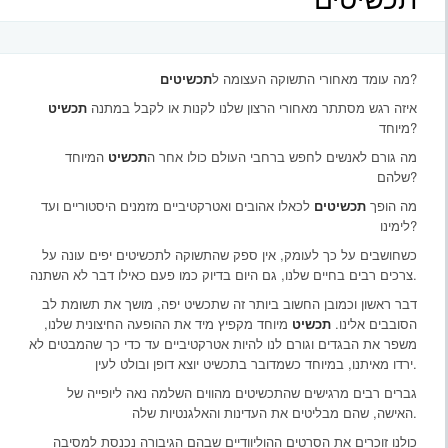
?
מה עומד מאחורי התשוקה העצומה ל
תכשיטים
איזה רגש מסתתר מאחורי הרצון שלנו לקנות או לקבל במתנה
תכשיט
מיוחד?
מה גורם לאנשים לחפש ברחבי העולם כולו אחר ה
תכשיט
המיוחד
שלהם?
מה הופך
תכשיטים
לכאלו אהובים ואטרקטיביים מזמנים היסטוריים ועד
לימינו?
כשחושבים על כך לעומק, אין ספק שהתשוקה לתכשיטים יפים עונה על
צרכים רבים בחיים שלנו, גם היום בדיוק כמו פעם כאילו דבר לא השתנה.
דבר ראשון וכמובן החשוב ביותר זה שתכשיט יפה, מושך את תשומת לב
הסובבים אלינו.
תכשיט
מיוחד מקפיץ מיד את ההופעה החיצונית שלנו,
משפר את הבגדים וגורם לנו להיות אטרקטיביים עד כדי כך שהמבטים לא
ירדו מאיתנו, במיוחד כשמדובר בתכשיט יוצא דופן ובולט לעין.
גברים רבים מרגישים שהתכשיטים מהווים השלמה נאה ליופייה של
האישה, שהם מבליטים את העדינות והאלגנטיות שלה.
כולנו זוכרים את הסרטים ההוליוודיים שבהם הגיבורה נכנסת למסיבה