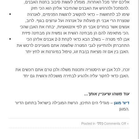
אליכם יותר מכל האחרות. מומלץ לעשות סיבוב בחנות האבנים,
להסתכל ולהרגיש את האבנים שהחיבור אליהן הוא הכי חזק.
שימו לב לתחושות – כדאי להקשיב לרגשות הפנימיים, לאנרגיה
שנוצרת הרי אבני חן פועלות על אנרגיה ועל ערוצים בגוף. לרוב,
אנשים אשר בוחרים אבני חן לפי אינטואציות, יבחרו את האבן שהכי
הכי מתאימה להם הן מבחינה רגשית או נפשית והן מבחינה פיזית.
אבן לפי מטרה – בשלב הבא כדאי לקחת 2-3 אבנים אליהן הכי
התחברתן ולהתייעץ לגבי המטרה שלשמה אתם מעוניינים לרכוש את
האבן בין אם זה מציאת בן/בת זוג, טיפול במיגרנות או לחץ יתר.
זכרו, לכל אבן יש היסטוריה ותכונות משלה ולכן טרם אתם רוכשים את
האבן כדאי לחקור עליה ולהגיע לבחירה מושכלת ורגשית גם יחד.
עוד משהו שיעניין אותך…
דיור מוגן
– מגדלי הים התיכון, הרשת המובילה בישראל בתחום הדיור
המוגן.
on
»
Comments Off
כללי
Posted in
איך
תבחר/י
את