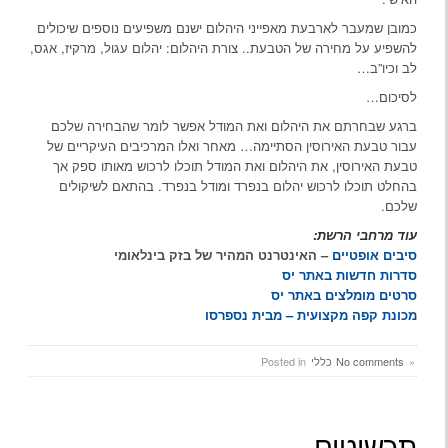
כמובן שמעבר לארבעת מאפייני היהלום ישנם משפיעים נוספים שיכולים
להשפיע על מחירה של הטבעת.. צורת היהלום: יהלום עגול, מרקיז, אגס,
לב וכיו”ב…
לסיכום…
ברגע שבחרתם את היהלום ואת המודל אפשר לומר שהבחירה שלכם
עבור טבעת האירוסין הסתיימה… מאחר ואלו המרכיבים העיקריים של
טבעת האירוסין, את היהלום ואת המודל תוכלו לרכוש מאותו ספק אך
בהחלט תוכלו לרכוש יהלום בנפרד ומודל בנפרד. בהתאם לשיקולים
שלכם.
עוד מרחבי הרשת:
סיבים אופטיים
– האינטרנט המהיר של בזק בינלאומי
סדרות חדשות באתר יס
סרטים מומלצים באתר יס
מכונת קפה מקצועית – מבית נספרסו
»
No comments
כללי
Posted in
תכשיטים