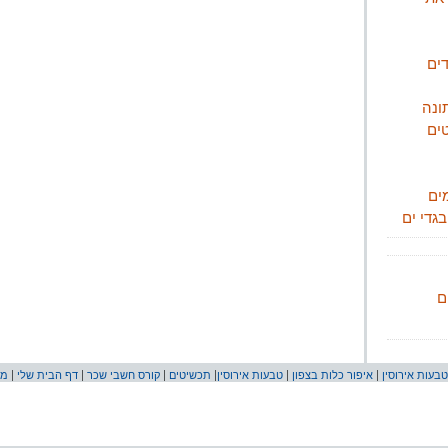
ים
ונה
ים
ים
גדי ים
ם
טבעות אירוסין
|
איפור כלות בצפון
|
טבעות אירוסין
|
תכשיטים
|
קורס חשבי שכר
|
דף הבית שלי
|
מת