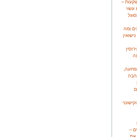
שקעות –
 עשוי
סוגל
ים ומה
ישואין
רוסין
ה
הפתעה,
אהבה
ם
קישוטי
ם –
 את