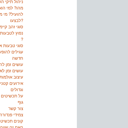
ניהול תיקי ה
מהו? למי הוא
להועיל? מי מ
לבצעו?
סוגי זהב קיימ
נפוץ לטבעות נ
?
סוגי טבעות אי
עגילים להופע
חדשה
עושים זמן ל
עושים זמן ל
עיצוב אולמות
אירועים קטני
וגדולים
על תכשיטים ו
גוף
צור קשר
צמידי פנדורה
קונים תכשיטי
האם זה שווה