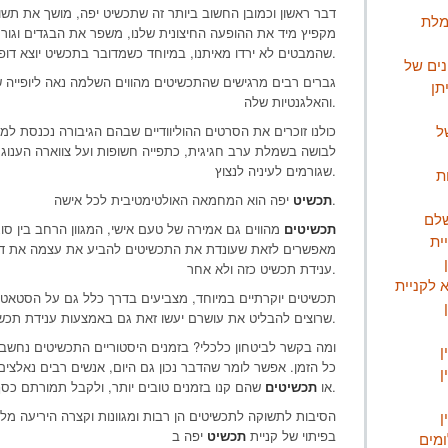
דבר ראשון וכמובן החשוב ביותר זה שתכשיט יפה, מושך את תשו
מלת
מקפיץ מיד את ההופעה החיצונית שלנו, משפר את הבגדים וגורם 
שהמבטים לא ירדו מאיתנו, במיוחד כשמדובר בתכשיט יוצא דופן ובולט לעין.
נים של
גברים רבים מרגישים שהתכשיטים מהווים השלמה נאה ליופייה 
תן
והאלגנטיות שלה.
ל
כולנו זוכרים את הסרטים ההוליוודיים שבהם הגיבורה נכנסת למ
לבושה בשמלת ערב חגיגית, כתפייה חשופות ועל צווארה הענוג מ
שגורמים לעיניה לנצוץ.
ת
יפה הוא המחמאה האולטימטיבית לכל אישה.
תכשיט
שלם
תכשיטים
מהווים גם אמירה של טעם אישי, המגוון הרחב בין סו
ית
מאפשרים לזאת שעונדת את התכשיטים להביע את עצמה את ד
ענידת תכשיט כזה ולא אחר.
 לקניית
תכשיטים יוקרתיים במיוחד, מצביעים בדרך כלל גם על הסטאט
שרוצים להבליט את עושרם יעשו זאת גם באמצעות ענידת תכשיטים יקרים, משובצי יהלומים ואבני חן.
ומה בקשר לביטחון כלכלי? בזמנים היסטוריים התכשיטים נחשבו
ן
כל הזמן. אפשר לומר שהדבר נכון גם היום, אנשים רבים נאלצי
ן
שהם קנו בזמנים טובים יותר, ולקבל תמורתם כסף שיעזור להם בזמנים קשים.
או
תכשיטים
ן
הסיבות לתשוקה לתכשיטים הן רבות ומגוונות וקצרה היריעה מל
בפיתוי של קניית
תכשיט
יפה ב
ומים