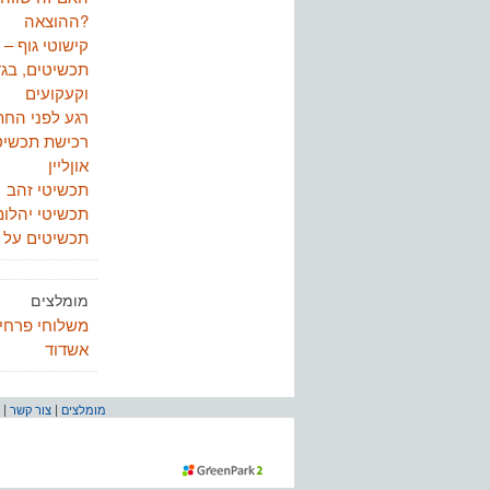
ההוצאה?
קישוטי גוף –
תכשיטים, בגד
וקעקועים
רגע לפני החת
רכישת תכשיט
אוןליין
תכשיטי זהב
תכשיטי יהלומ
תכשיטים על ב
מומלצים
משלוחי פרחי
אשדוד
מומלצים
|
צור קשר
|