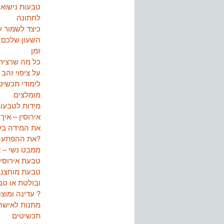
טבעות נישואי
לחתונה
כיצד לשמור ע
השעון שלכם 
זמן
כל מה שרצית
על ציפוי זהב
לימודי תכשיט
מומלצים
מידות לטבעו
אירוסין – איך 
את המידה בל
את ההפתעה?
ממבט נשי – א
טבעת אירוסין
טבעת מוחצנ
ובולטת או ט
עדינה ומוצנעת ?
מתנות לאישה
תכשיטים